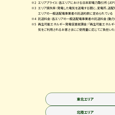
エリアプライス：各エリアにおける日本卸電力取引所 (JEP
エリア損失率：発電した電気を送電する間に、変電所、送配
エリアの一般送配電事業者の託送約款に定められている
託送料金：各エリアの一般送配電事業者の託送料金 (動
再生可能エネルギー発電促進賦課金：「再生可能エネルギ
気をご利用されるお客さまにご使用量に応じてご負担いた
東北エリア
北陸エリア